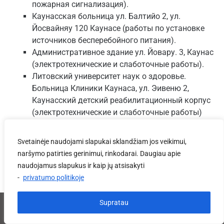
пожарная сигнализация).
Каунасская больница ул. Балтийо 2, ул.
Йосвайняу
120 Каунасе (работы по установке
источников бесперебойного питания).
Административное здание ул. Йовару. 3, Каунас
(электротехнические и слаботочные работы).
Литовский университет наук о здоровье.
Больницa Клиники Каунаса, ул. Эивеню 2,
Каунасский детский реабилитационный корпус
(электротехнические и слаботочные работы)
Svetainėje naudojami slapukai sklandžiam jos veikimui,
naršymo patirties gerinimui, rinkodarai. Daugiau apie
naudojamus slapukus ir kaip jų atsisakyti
-
privatumo politikoje
Supratau
© 2022 Eltecha, UAB. Visos teisės saugomos.